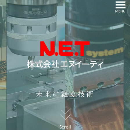
Skip
MENU
to
content
未来に継ぐ技術
Scroll